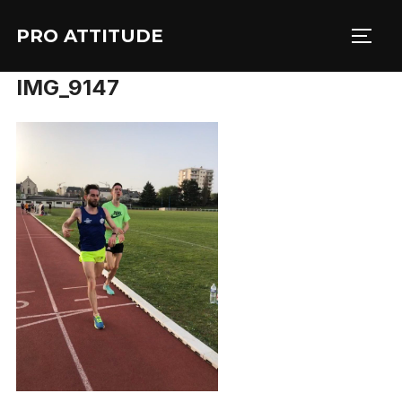
Aller
PRO ATTITUDE
au
PERM
contenu
IMG_9147