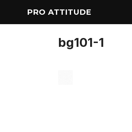
Aller
PRO ATTITUDE
au
contenu
bg101-1