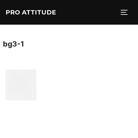
Aller
PRO ATTITUDE
au
PERM
contenu
bg3-1