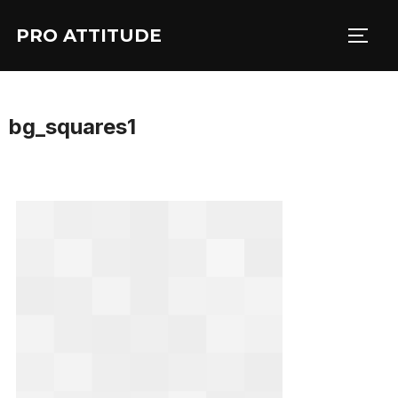
Aller
PRO ATTITUDE
au
PERM
contenu
bg_squares1