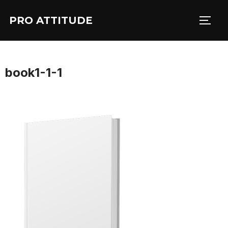
Aller
PRO ATTITUDE
au
PERM
contenu
book1-1-1