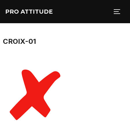
Aller
PRO ATTITUDE
au
PERM
contenu
CROIX-01