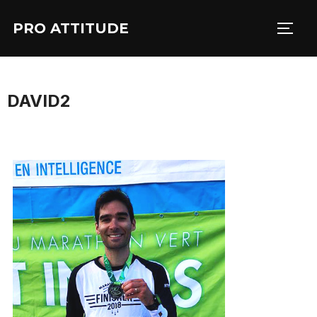
Aller
PRO ATTITUDE
au
PERM
contenu
DAVID2