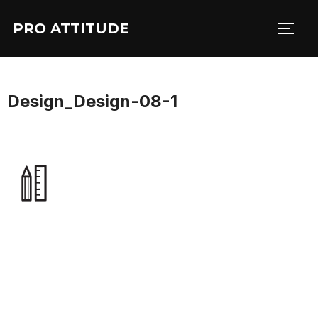
Aller
PRO ATTITUDE
au
PERM
contenu
Design_Design-08-1