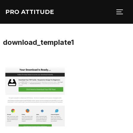
Aller
PRO ATTITUDE
au
PERM
contenu
download_template1