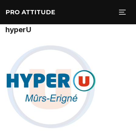
Aller
PRO ATTITUDE
au
PERM
contenu
hyperU