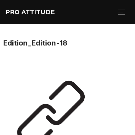
Aller
PRO ATTITUDE
au
PERM
contenu
Edition_Edition-18