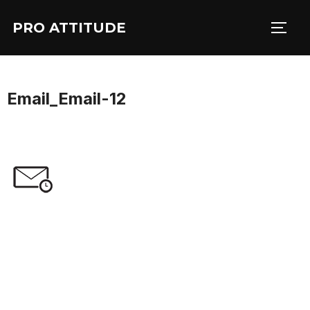
Aller
PRO ATTITUDE
au
PERM
contenu
Email_Email-12