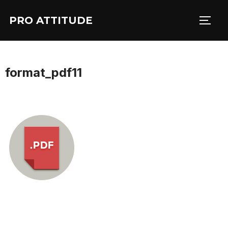
Aller
PRO ATTITUDE
au
PERM
contenu
format_pdf11