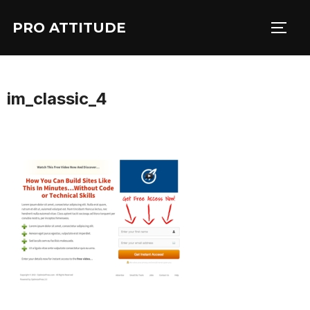
Aller
PRO ATTITUDE
au
PERM
contenu
im_classic_4