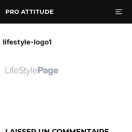
Aller
PRO ATTITUDE
au
PERM
contenu
lifestyle-logo1
LAISSER UN COMMENTAIRE