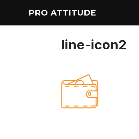
Aller
PRO ATTITUDE
au
contenu
line-icon2