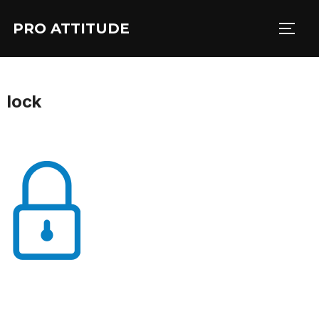
Aller
PRO ATTITUDE
au
PERM
contenu
lock