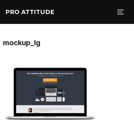
Aller
PRO ATTITUDE
au
PERM
contenu
mockup_lg