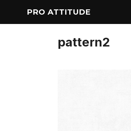
Aller
PRO ATTITUDE
au
contenu
pattern2