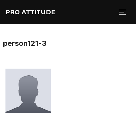
Aller
PRO ATTITUDE
au
PERM
contenu
person121-3