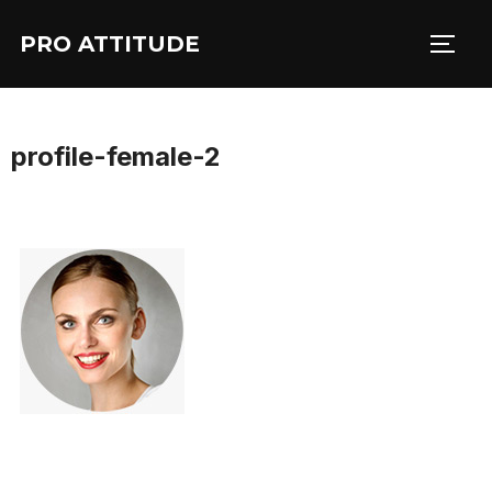
Aller
PRO ATTITUDE
au
PERM
contenu
profile-female-2