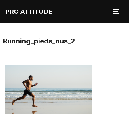
Aller
PRO ATTITUDE
au
PERM
contenu
Running_pieds_nus_2