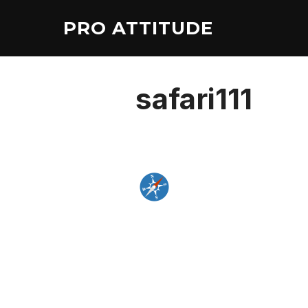
Aller
PRO ATTITUDE
au
contenu
safari111