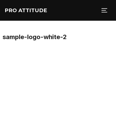
Aller
PRO ATTITUDE
au
PERM
contenu
sample-logo-white-2