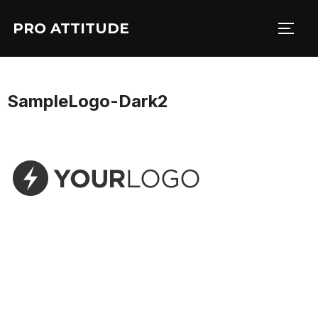
Aller
PRO ATTITUDE
au
PERM
contenu
SampleLogo-Dark2