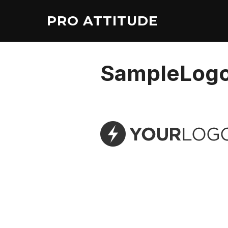
Aller
PRO ATTITUDE
au
contenu
SampleLog