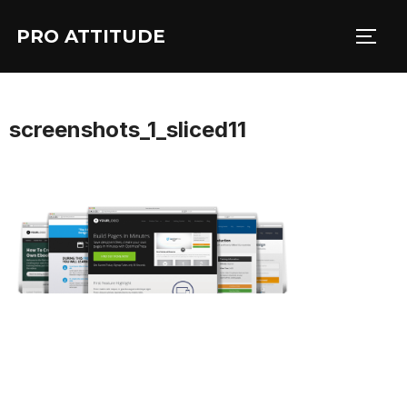
Aller
PRO ATTITUDE
au
PERM
contenu
screenshots_1_sliced11