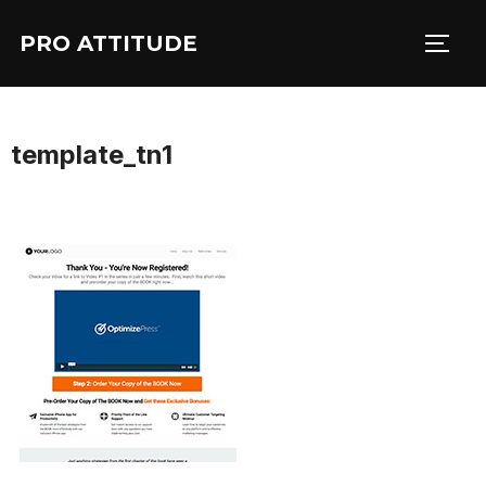
Aller
PRO ATTITUDE
au
PERM
contenu
template_tn1