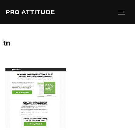
Aller
PRO ATTITUDE
au
PERM
contenu
tn