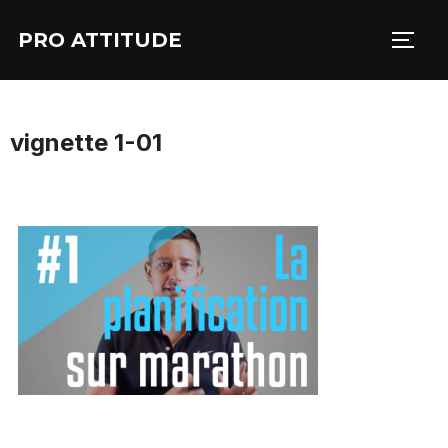
Aller
PRO ATTITUDE
au
PERM
contenu
vignette 1-01