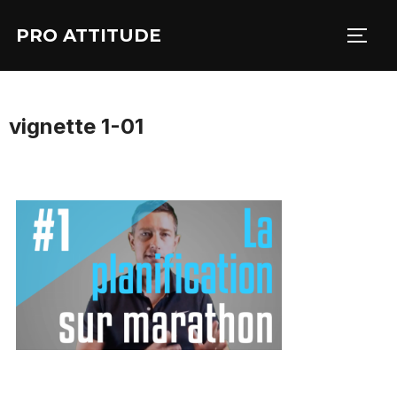
Aller
PRO ATTITUDE
au
PERM
contenu
vignette 1-01