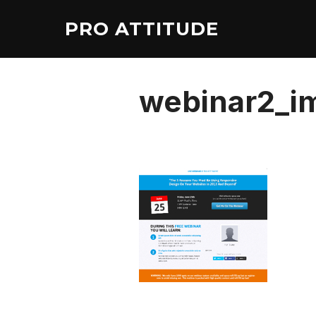
Aller
PRO ATTITUDE
au
contenu
webinar2_i